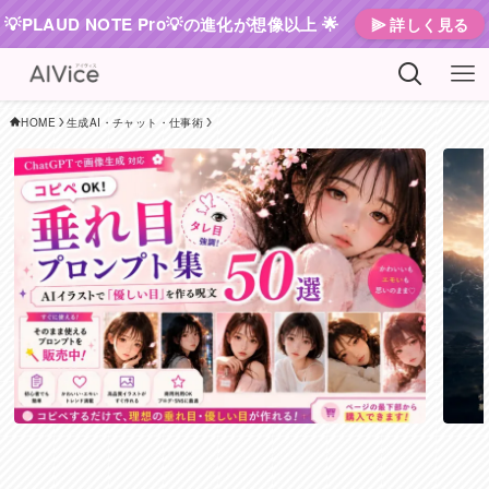
💡PLAUD NOTE Pro💡の進化が想像以上 🌟
⫸ 詳しく見る
HOME
生成AI・チャット・仕事術