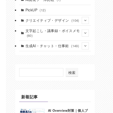
(7)
PickUP
(12)
(15)
クリエイティブ・デザイン
(104)
(22)
文字起こし・議事録・ボイスメモ
(60)
(17)
(9)
生成AI・チャット・仕事術
(149)
(6)
(24)
(5)
(37)
(8)
(49)
(7)
検索
(17)
(32)
(8)
(2)
(6)
(27)
新着記事
(20)
AI Overview対策｜個人ブ