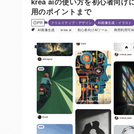
krea aiの使い方を初心者
用のポイントまで
PR
クリエイティブ・デザイン
AI画像生成・イラスト
AI画像生成
krea ai
初心者向けAIツール
商用利用可A