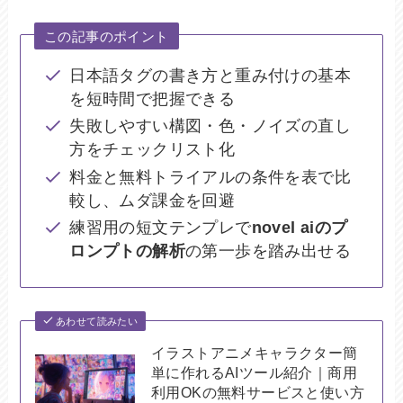
この記事のポイント
日本語タグの書き方と重み付けの基本
を短時間で把握できる
失敗しやすい構図・色・ノイズの直し
方をチェックリスト化
料金と無料トライアルの条件を表で比
較し、ムダ課金を回避
練習用の短文テンプレで
novel aiのプ
ロンプトの解析
の第一歩を踏み出せる
あわせて読みたい
イラストアニメキャラクター簡
単に作れるAIツール紹介｜商用
利用OKの無料サービスと使い方