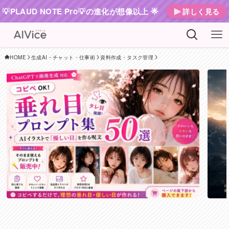
💡PLAUD NOTE Pro💡の進化が想像以上 🌟
⫸ 詳しく見る
HOME
生成AI・チャット・仕事術
資料作成・タスク管理