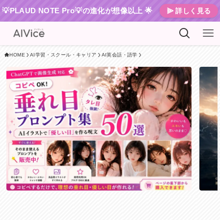
💡PLAUD NOTE Pro💡の進化が想像以上 🌟
⫸ 詳しく見る
HOME
AI学習・スクール・キャリア
AI英会話・語学