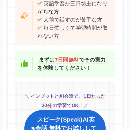
✅ 英語学習が三日坊主になり
がちな方
✅ 人前で話すのが苦手な方
✅ 毎日忙しくて学習時間が取
れない方
まずは
7日間無料
でその実力
を体験してください！
＼ インプットとAI会話で、
1日たった
20分
の学習でOK！／
スピーク(Speak)AI英
会話
無料でお試しして