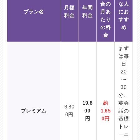
合の
な人
月額
年間
プラン名
月あ
にお
料金
料金
たり
すす
の料
め
金
まず
は毎
日
20
〜
30
分、
19,8
約
英会
3,80
プレミアム
00
1,65
話の
0円
円
0円
基礎
トレ
ーニ