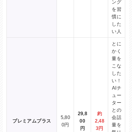
ング
を習
慣に
した
い人
とに
かく
量を
こな
した
い！
AIチ
ュー
ター
との
29,8
約
5,80
会話
プレミアムプラス
00
2,48
0円
量を
円
3円