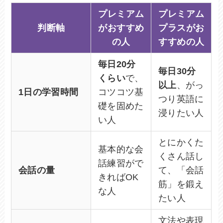
プレミアム
プレミアム
判断軸
がおすすめ
プラスがお
の人
すすめの人
毎日20分
毎日30分
くらい
で、
以上
、がっ
1日の学習時間
コツコツ基
つり英語に
礎を固めた
浸りたい人
い人
とにかくた
基本的な会
くさん話し
話練習がで
会話の量
て、「会話
きればOK
筋」を鍛え
な人
たい人
文法や表現