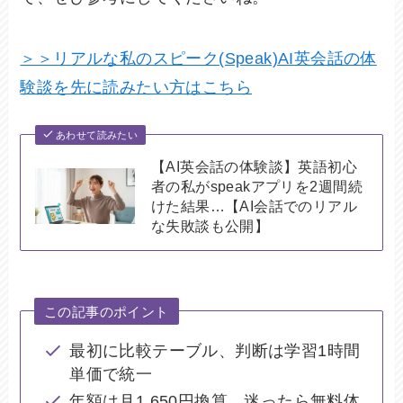
＞＞リアルな私のスピーク(Speak)AI英会話の体
験談を先に読みたい方はこちら
あわせて読みたい
【AI英会話の体験談】英語初心
者の私がspeakアプリを2週間続
けた結果…【AI会話でのリアル
な失敗談も公開】
この記事のポイント
最初に比較テーブル、判断は学習1時間
単価で統一
年額は月1,650円換算、迷ったら無料体