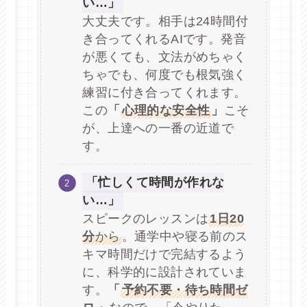
い…」
大丈夫です。相手は24時間付
き合ってくれるAIです。発音
が悪くても、文法がめちゃく
ちゃでも、何度でも根気強く
練習に付き合ってくれます。
この
「
心理的な安全性
」
こそ
が、上達への一番の近道で
す。
「忙しくて時間が作れな
い…」
スピークのレッスンは
1日20
分
から
。通学中や寝る前のス
キマ時間だけで完結するよう
に、科学的に設計されていま
す。
「
予約不要・待ち時間ゼ