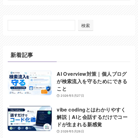
(6)
(24)
(5)
(37)
(8)
(49)
検索
(7)
(17)
(32)
(8)
(2)
新着記事
(6)
(27)
(20)
AI Overview対策｜個人ブログ
が検索流入を守るためにできる
こと
2026年5月27日
vibe codingとはわかりやすく
解説｜AIと会話するだけでコー
ドが生まれる新感覚
2026年5月26日