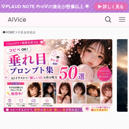
💡PLAUD NOTE Pro💡の進化が想像以上 🌟
⫸ 詳しく見る
HOME
不具合対処法