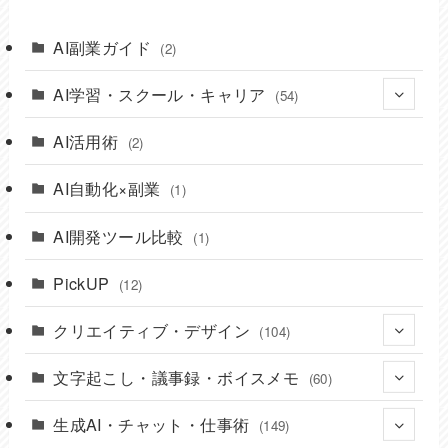
AI副業ガイド
(2)
AI学習・スクール・キャリア
(54)
AI活用術
(14)
(2)
(8)
AI自動化×副業
(1)
(10)
AI開発ツール比較
(1)
(7)
PickUP
(12)
(15)
クリエイティブ・デザイン
(104)
文字起こし・議事録・ボイスメモ
(22)
(60)
(17)
生成AI・チャット・仕事術
(9)
(149)