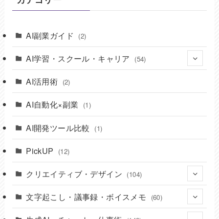
AI副業ガイド
(2)
AI学習・スクール・キャリア
(54)
AI活用術
(14)
(2)
(8)
AI自動化×副業
(1)
(10)
AI開発ツール比較
(1)
(7)
PickUP
(12)
(15)
クリエイティブ・デザイン
(104)
文字起こし・議事録・ボイスメモ
(22)
(60)
(17)
(9)