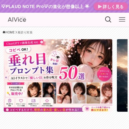
💡PLAUD NOTE Pro💡の進化が想像以上 🌟
⫸ 詳しく見る
HOME
風切り対策