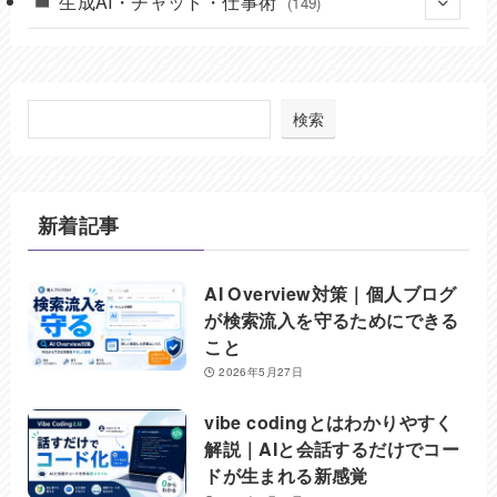
生成AI・チャット・仕事術
(149)
(6)
(24)
(5)
(37)
(8)
(49)
検索
(7)
(17)
(32)
(8)
(2)
新着記事
(6)
(27)
(20)
AI Overview対策｜個人ブログ
が検索流入を守るためにできる
こと
2026年5月27日
vibe codingとはわかりやすく
解説｜AIと会話するだけでコー
ドが生まれる新感覚