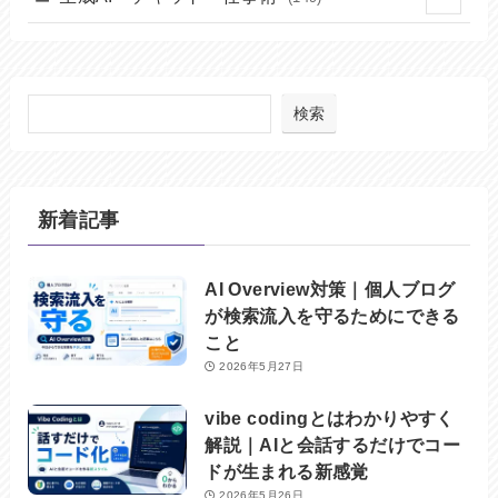
(6)
(24)
(5)
(37)
(8)
(49)
検索
(7)
(17)
(32)
(8)
(2)
新着記事
(6)
(27)
(20)
AI Overview対策｜個人ブログ
が検索流入を守るためにできる
こと
2026年5月27日
vibe codingとはわかりやすく
解説｜AIと会話するだけでコー
ドが生まれる新感覚
2026年5月26日