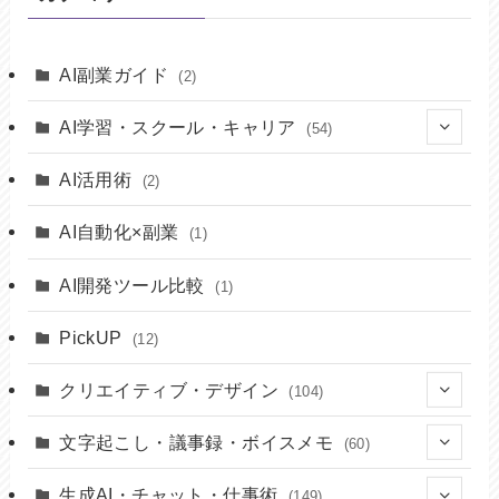
AI副業ガイド
(2)
AI学習・スクール・キャリア
(54)
(14)
AI活用術
(2)
(8)
AI自動化×副業
(1)
(10)
AI開発ツール比較
(1)
(7)
PickUP
(12)
(15)
クリエイティブ・デザイン
(104)
(22)
文字起こし・議事録・ボイスメモ
(60)
(17)
(9)
生成AI・チャット・仕事術
(149)