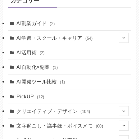
カテゴリー
AI副業ガイド
(2)
AI学習・スクール・キャリア
(54)
(14)
AI活用術
(2)
(8)
AI自動化×副業
(1)
(10)
AI開発ツール比較
(1)
(7)
PickUP
(12)
(15)
クリエイティブ・デザイン
(104)
(22)
文字起こし・議事録・ボイスメモ
(60)
(17)