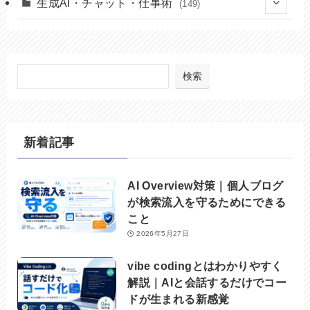
(9)
生成AI・チャット・仕事術
(149)
(6)
(24)
(5)
(37)
(8)
(49)
検索
(7)
(17)
(32)
(8)
(2)
新着記事
(6)
(27)
(20)
AI Overview対策｜個人ブログ
が検索流入を守るためにできる
こと
2026年5月27日
vibe codingとはわかりやすく
解説｜AIと会話するだけでコー
ドが生まれる新感覚