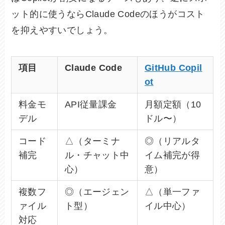
ット的に使うならClaude Codeのほうがコスト
を抑えやすいでしょう。
項目
Claude Code
GitHub Copil
ot
料金モ
API従量課金
月額定額（10
デル
ドル〜）
コード
△（ターミナ
◎（リアルタ
補完
ル・チャット中
イム補完が得
心）
意）
複数フ
◎（エージェン
△（単一ファ
ァイル
ト型）
イル中心）
対応